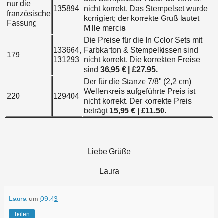
nur die
135894
nicht korrekt. Das Stempelset wurde
französische
korrigiert; der korrekte Gruß lautet:
Fassung
Mille merci
s
Die Preise für die In Color Sets mit
133664,
Farbkarton & Stempelkissen sind
179
131293
nicht korrekt. Die korrekten Preise
sind
36,95 € | £27.95.
Der für die Stanze 7/8" (2,2 cm)
Wellenkreis aufgeführte Preis ist
220
129404
nicht korrekt. Der korrekte Preis
beträgt
15,95 € | £11.50
.
Liebe Grüße
Laura
Laura
um
09:43
Teilen