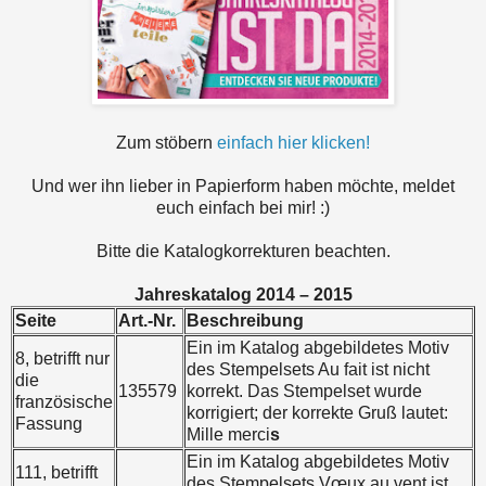
Zum stöbern
einfach hier klicken!
Und wer ihn lieber in Papierform haben möchte, meldet
euch einfach bei mir! :)
Bitte die Katalogkorrekturen beachten.
Jahreskatalog 2014 – 2015
Seite
Art.-Nr.
Beschreibung
Ein im Katalog abgebildetes Motiv
8, betrifft nur
des Stempelsets Au fait ist nicht
die
135579
korrekt. Das Stempelset wurde
französische
korrigiert; der korrekte Gruß lautet:
Fassung
Mille merci
s
Ein im Katalog abgebildetes Motiv
111, betrifft
des Stempelsets Vœux au vent ist