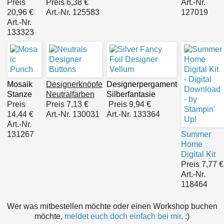
Preis
Preis
6,38 €
Art.-Nr.
20,96 €
Art.-Nr. 125583
127019
Art.-Nr.
133323
Mosaik
Designerknöpfe
Designerpergament
Stanze
Neutralfarben
Silberfantasie
Preis
Preis
7,13 €
Preis
9,94 €
14,44 €
Art.-Nr. 130031
Art.-Nr. 133364
Art.-Nr.
131267
Summer
Home
Digital Kit
Preis 7,77 €
Art.-Nr.
118464
Wer was mitbestellen möchte oder einen Workshop buchen
möchte,
meldet euch doch einfach bei mir
. :)